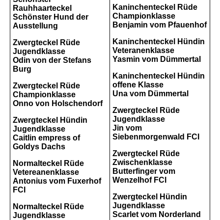
Kaninchenteckel Rüde
Rauhhaarteckel
Championklasse
Schönster Hund der
Benjamin vom Pfauenhof
Ausstellung
Kaninchenteckel Hündin
Zwergteckel Rüde
Veteranenklasse
Jugendklasse
Yasmin vom Dümmertal
Odin von der Stefans
Burg
Kaninchenteckel Hündin
offene Klasse
Zwergteckel Rüde
Una vom Dümmertal
Championklasse
Onno von Holschendorf
Zwergteckel Rüde
Jugendklasse
Zwergteckel Hündin
Jin vom
Jugendklasse
Siebenmorgenwald FCI
Caitlin empress of
Goldys Dachs
Zwergteckel Rüde
Zwischenklasse
Normalteckel Rüde
Butterfinger vom
Vetereanenklasse
Wenzelhof FCI
Antonius vom Fuxerhof
FCI
Zwergteckel Hündin
Jugendklasse
Normalteckel Rüde
Scarlet vom Norderland
Jugendklasse