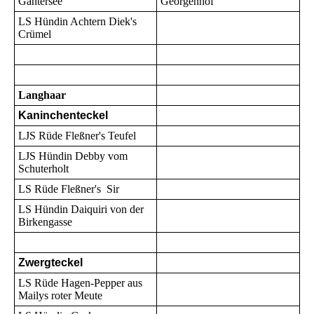
Gantersee
Georgenhof
LS Hündin Achtern Diek's
Crümel
Langhaar
Kaninchenteckel
LJS Rüde Fleßner's Teufel
LJS Hündin Debby vom
Schuterholt
LS Rüde Fleßner's Sir
LS Hündin Daiquiri von der
Birkengasse
Zwergteckel
LS Rüde Hagen-Pepper aus
Mailys roter Meute