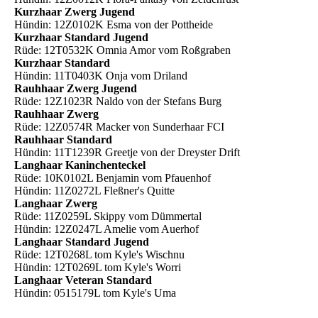
Kurzhaar Zwerg Jugend
Hündin: 12Z0102K Esma von der Pottheide
Kurzhaar Standard Jugend
Rüde: 12T0532K Omnia Amor vom Roßgraben
Kurzhaar Standard
Hündin: 11T0403K Onja vom Driland
Rauhhaar Zwerg Jugend
Rüde: 12Z1023R Naldo von der Stefans Burg
Rauhhaar Zwerg
Rüde: 12Z0574R Macker von Sunderhaar FCI
Rauhhaar Standard
Hündin: 11T1239R Greetje von der Dreyster Drift
Langhaar Kaninchenteckel
Rüde: 10K0102L Benjamin vom Pfauenhof
Hündin: 11Z0272L Fleßner's Quitte
Langhaar Zwerg
Rüde: 11Z0259L Skippy vom Dümmertal
Hündin: 12Z0247L Amelie vom Auerhof
Langhaar Standard Jugend
Rüde: 12T0268L tom Kyle's Wischnu
Hündin: 12T0269L tom Kyle's Worri
Langhaar Veteran Standard
Hündin: 0515179L tom Kyle's Uma