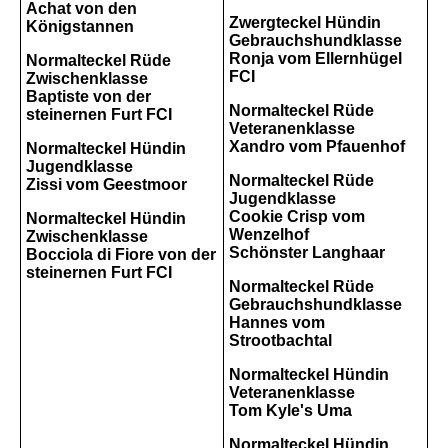
Achat von den
Zwergteckel Hündin
Königstannen
Gebrauchshundklasse
Ronja vom Ellernhügel
Normalteckel Rüde
FCI
Zwischenklasse
Baptiste von der
Normalteckel Rüde
steinernen Furt FCI
Veteranenklasse
Xandro vom Pfauenhof
Normalteckel Hündin
Jugendklasse
Normalteckel Rüde
Zissi vom Geestmoor
Jugendklasse
Cookie Crisp vom
Normalteckel Hündin
Wenzelhof
Zwischenklasse
Schönster Langhaar
Bocciola di Fiore von der
steinernen Furt FCI
Normalteckel Rüde
Gebrauchshundklasse
Hannes vom
Strootbachtal
Normalteckel Hündin
Veteranenklasse
Tom Kyle's Uma
Normalteckel Hündin