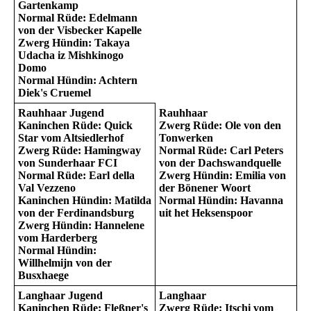
Gartenkamp
Normal Rüde: Edelmann
von der Visbecker Kapelle
Zwerg Hündin: Takaya
Udacha iz Mishkinogo
Domo
Normal Hündin: Achtern
Diek's Cruemel
Rauhhaar Jugend
Rauhhaar
Kaninchen Rüde: Quick
Zwerg Rüde: Ole von den
Star vom Altsiedlerhof
Tonwerken
Zwerg Rüde: Hamingway
Normal Rüde: Carl Peters
von Sunderhaar FCI
von der Dachswandquelle
Normal Rüde: Earl della
Zwerg Hündin: Emilia von
Val Vezzeno
der Bönener Woort
Kaninchen Hündin: Matilda
Normal Hündin: Havanna
von der Ferdinandsburg
uit het Heksenspoor
Zwerg Hündin: Hannelene
vom Harderberg
Normal Hündin:
Willhelmijn von der
Busxhaege
Langhaar Jugend
Langhaar
Kaninchen Rüde: Fleßner's
Zwerg Rüde: Itschi vom