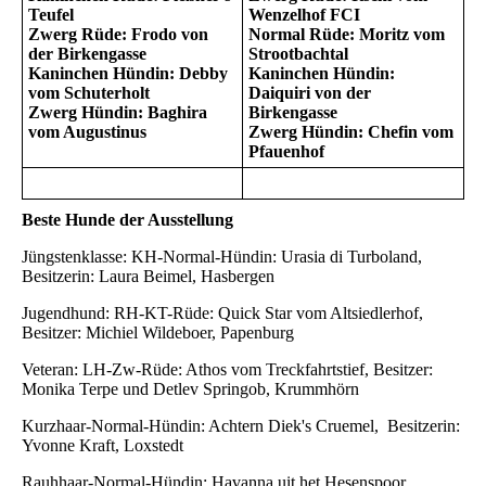
Teufel
Wenzelhof FCI
Zwerg Rüde: Frodo von
Normal Rüde: Moritz vom
der Birkengasse
Strootbachtal
Kaninchen Hündin: Debby
Kaninchen Hündin:
vom Schuterholt
Daiquiri von der
Zwerg Hündin: Baghira
Birkengasse
vom Augustinus
Zwerg Hündin: Chefin vom
Pfauenhof
Beste Hunde der Ausstellung
Jüngstenklasse: KH-Normal-Hündin: Urasia di Turboland,
Besitzerin: Laura Beimel, Hasbergen
Jugendhund: RH-KT-Rüde: Quick Star vom Altsiedlerhof,
Besitzer: Michiel Wildeboer, Papenburg
Veteran: LH-Zw-Rüde: Athos vom Treckfahrtstief, Besitzer:
Monika Terpe und Detlev Springob, Krummhörn
Kurzhaar-Normal-Hündin: Achtern Diek's Cruemel, Besitzerin:
Yvonne Kraft, Loxstedt
Rauhhaar-Normal-Hündin: Havanna uit het Hesenspoor,