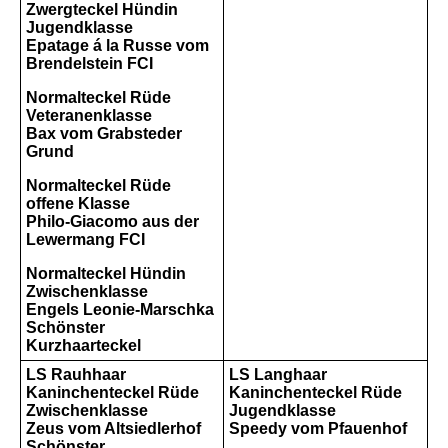
Zwergteckel Hündin
Jugendklasse
Epatage á la Russe vom
Brendelstein FCI
Normalteckel Rüde
Veteranenklasse
Bax vom Grabsteder
Grund
Normalteckel Rüde
offene Klasse
Philo-Giacomo aus der
Lewermang FCI
Normalteckel Hündin
Zwischenklasse
Engels Leonie-Marschka
Schönster
Kurzhaarteckel
LS Rauhhaar
LS Langhaar
Kaninchenteckel Rüde
Kaninchenteckel Rüde
Zwischenklasse
Jugendklasse
Zeus vom Altsiedlerhof
Speedy vom Pfauenhof
Schönster