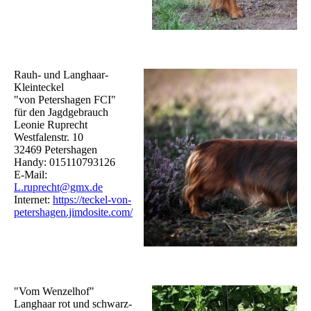
Rauh- und Langhaar-
Kleinteckel
"von Petershagen FCI"
für den Jagdgebrauch
Leonie Ruprecht
Westfalenstr. 10
32469 Petershagen
Handy: 015110793126
E-Mail:
L.ruprecht@gmx.de
Internet:
https://teckel-von-
petershagen.jimdosite.com/
"Vom Wenzelhof"
Langhaar rot und schwarz-