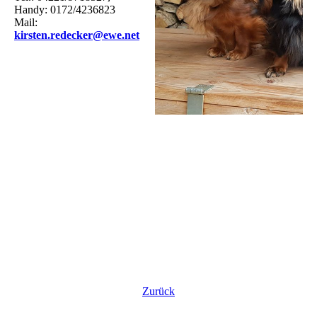
Handy: 0172/4236823
Mail:
kirsten.redecker@ewe.net
Zurück