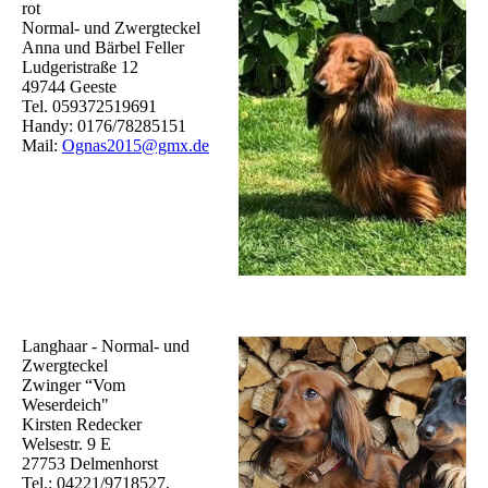
rot
Normal- und Zwergteckel
Anna und Bärbel Feller
Ludgeristraße 12
49744 Geeste
Tel. 059372519691
Handy: 0176/78285151
Mail:
Ognas2015@gmx.de
Langhaar - Normal- und
Zwergteckel
Zwinger “Vom
Weserdeich"
Kirsten Redecker
Welsestr. 9 E
27753 Delmenhorst
Tel.: 04221/9718527,